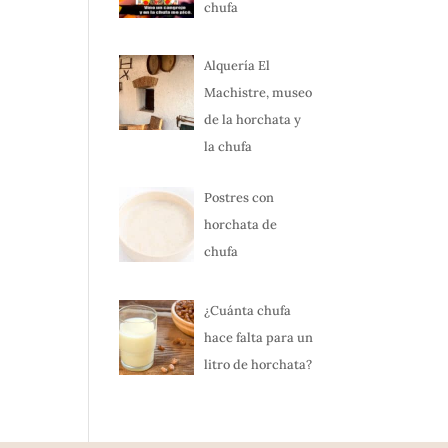
chufa
Alquería El
Machistre, museo
de la horchata y
la chufa
Postres con
horchata de
chufa
¿Cuánta chufa
hace falta para un
litro de horchata?