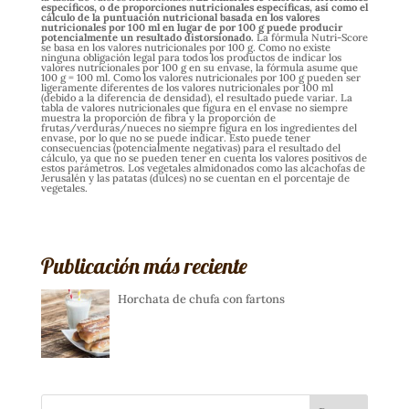
específicos, o de proporciones nutricionales específicas, así como el
cálculo de la puntuación nutricional basada en los valores
nutricionales por 100 ml en lugar de por 100 g puede producir
potencialmente un resultado distorsionado.
La fórmula Nutri-Score
se basa en los valores nutricionales por 100 g. Como no existe
ninguna obligación legal para todos los productos de indicar los
valores nutricionales por 100 g en su envase, la fórmula asume que
100 g = 100 ml. Como los valores nutricionales por 100 g pueden ser
ligeramente diferentes de los valores nutricionales por 100 ml
(debido a la diferencia de densidad), el resultado puede variar. La
tabla de valores nutricionales que figura en el envase no siempre
muestra la proporción de fibra y la proporción de
frutas/verduras/nueces no siempre figura en los ingredientes del
envase, por lo que no se puede indicar. Esto puede tener
consecuencias (potencialmente negativas) para el resultado del
cálculo, ya que no se pueden tener en cuenta los valores positivos de
estos parámetros. Los vegetales almidonados como las alcachofas de
Jerusalén y las patatas (dulces) no se cuentan en el porcentaje de
vegetales.
Publicación más reciente
Horchata de chufa con fartons