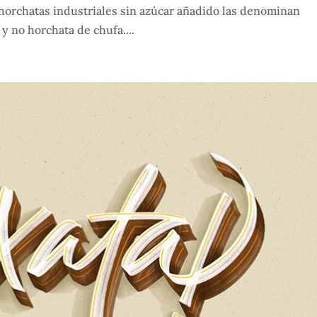
 horchatas industriales sin azúcar añadido las denominan
y no horchata de chufa....