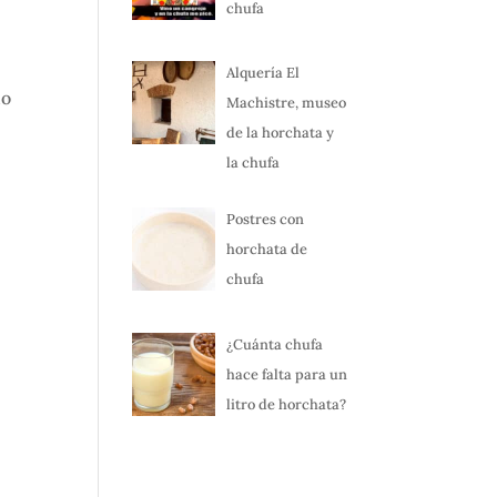
chufa
Alquería El
do
Machistre, museo
de la horchata y
la chufa
Postres con
horchata de
chufa
¿Cuánta chufa
hace falta para un
litro de horchata?