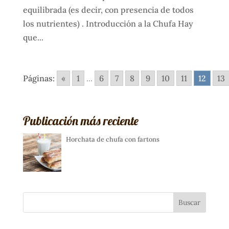
equilibrada (es decir, con presencia de todos
los nutrientes) . Introducción a la Chufa Hay
que...
Páginas:
«
1
...
6
7
8
9
10
11
12
13
Publicación más reciente
Horchata de chufa con fartons